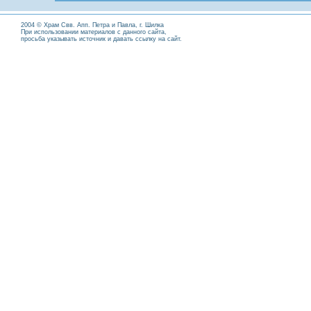
2004 © Храм Свв. Апп. Петра и Павла, г. Шилка
При использовании материалов с данного сайта,
просьба указывать источник и давать ссылку на сайт.