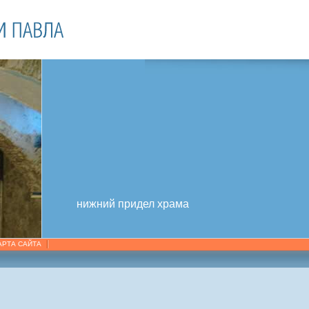
нижний придел храма
АРТА САЙТА