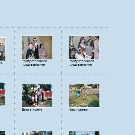
Рождественское
Рождественское
ла
представление
представление
е
Дети в храме
Наши цветы