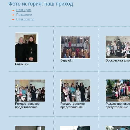
Фото история: наш приход
Наш храм
Праздники
Наш приход
Верую!..
Воскресная шко
Батюшки
Рождественское
Рождественское
Рождественско
представление
представление
представление