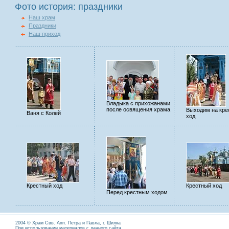
Фото история: праздники
Наш храм
Праздники
Наш приход
Владыка с прихожанами
после освящения храма
Выходим на кре
Ваня с Колей
ход
Крестный ход
Крестный ход
Перед крестным ходом
2004 © Храм Свв. Апп. Петра и Павла, г. Шилка
При использовании материалов с данного сайта,